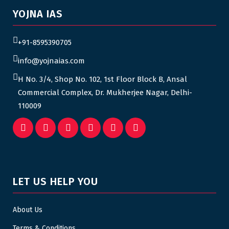
YOJNA IAS
+91-8595390705
info@yojnaias.com
H No. 3/4, Shop No. 102, 1st Floor Block B, Ansal
Commercial Complex, Dr. Mukherjee Nagar, Delhi-
110009
LET US HELP YOU
About Us
Terms & Conditions