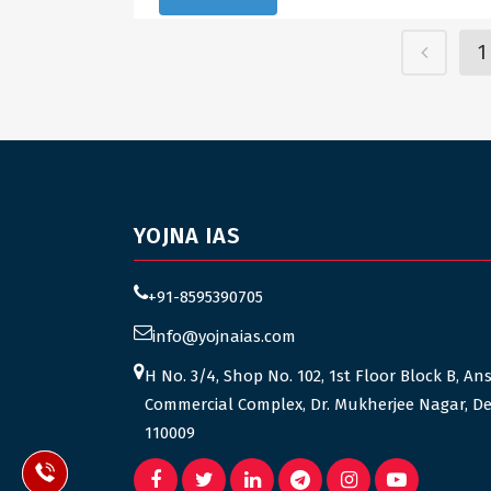
1
YOJNA IAS
+91-8595390705
info@yojnaias.com
H No. 3/4, Shop No. 102, 1st Floor Block B, An
Commercial Complex, Dr. Mukherjee Nagar, De
110009