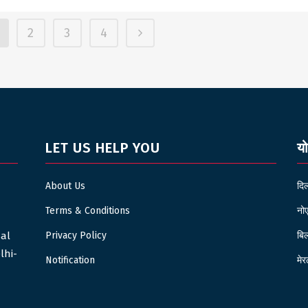
2
3
4
LET US HELP YOU
य
About Us
दिल
Terms & Conditions
नोए
sal
Privacy Policy
बिल
lhi-
Notification
मेर