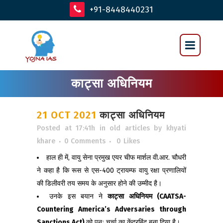
+91-8448440231
काट्सा अधिनियम
21 OCT 2021
काट्सा अधिनियम
Posted at 17:41h
in
old articles
by
khyati
khare
0 Comments
0
Likes
हाल ही में, वायु सेना प्रमुख एयर चीफ मार्शल वी.आर. चौधरी
ने कहा है कि रूस से एस-400 ट्रायम्फ वायु रक्षा प्रणालियों
की डिलीवरी तय समय के अनुसार होने की उम्मीद है।
उनके इस बयान ने
काट्सा अधिनियम (
CAATSA-
Countering America’s Adversaries through
Sanctions Act)
को पुनः चर्चा का केंद्रबिंदु बना दिया है।