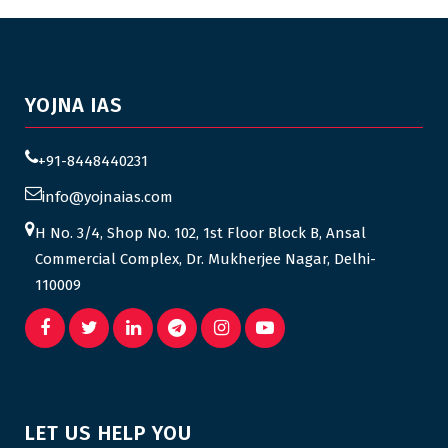
YOJNA IAS
+91-8448440231
info@yojnaias.com
H No. 3/4, Shop No. 102, 1st Floor Block B, Ansal
Commercial Complex, Dr. Mukherjee Nagar, Delhi-
110009
LET US HELP YOU