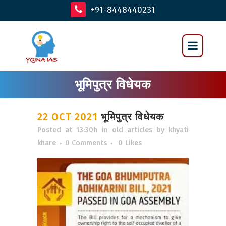
+91-8448440231
भूमिपुत्र विधेयक
22 OCT 2021
भूमिपुत्र विधेयक
Posted at 13:30h
in
old articles
by
khyati
khare
0 Comments
0
Likes