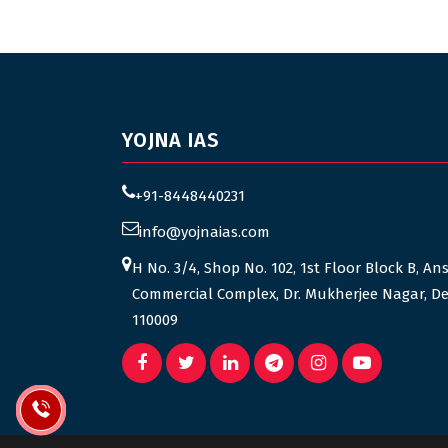
YOJNA IAS
+91-8448440231
info@yojnaias.com
H No. 3/4, Shop No. 102, 1st Floor Block B, An
Commercial Complex, Dr. Mukherjee Nagar, De
110009