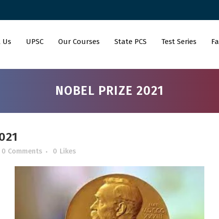
 Us
UPSC
Our Courses
State PCS
Test Series
Fa
NOBEL PRIZE 2021
021
0 Comments
0
Likes