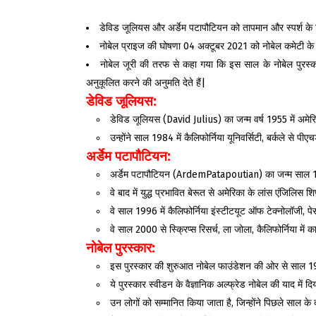
डेविड जूलियस और अर्डेम पटापौटियन को तापमान और स्पर्श के रिसे
नोबेल प्राइज की घोषणा 04 अक्टूबर 2021 को नोबेल कमेटी 
नोबेल जूरी की तरफ से कहा गया कि इस साल के नोबेल पुरस्कार 
अनुकूलित करने की अनुमति देते हैं|
डेविड जूलियस:
डेविड जूलियस (David Julius) का जन्‍म वर्ष 1955 में अमेरिका
उन्‍होंने साल 1984 में कैलिफोर्निया यूनिवर्सिटी, बर्कले से पी
अर्डेम पटापौटियन
:
अर्डेम पटापौटियन (ArdemPatapoutian) का जन्‍म साल 1967
वे बाद में युद्ध प्रभावित बेरूत से अमेरिका के लांस एंजिलिस श
वे साल 1996 में कैलिफोर्निया इंस्‍टीटयूट ऑफ टेक्‍नोलॉजी, 
वे साल 2000 से स्क्रिप्‍स रिसर्च, ला जोला, कैलिफोर्निया में का
नोबेल पुरस्कार
:
इस पुरस्कार की शुरुआत नोबेल फाउंडेशन की ओर से साल 
ये पुरस्कार स्वीडन के वैज्ञानिक अल्फ्रेड नोबेल की याद में दि
उन लोगों को सम्मानित किया जाता है, जिन्होंने पिछले साल क