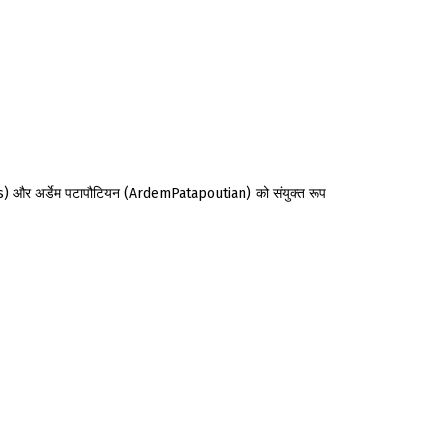
us) और अर्डेम पटापौटियन (ArdemPatapoutian) को संयुक्‍त रूप